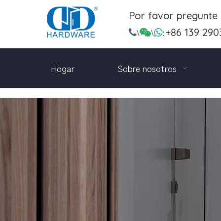
Por favor pregunte
+86 139 290

\

\

:
Hogar
Sobre nosotros