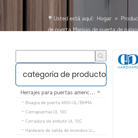
Usted está aquí:
Hogar
»
Produc
de puerta Manijas de puerta de pal
categoria de producto
Herrajes para puertas americanas
Bisagra de puerta ANSI-UL/BHMA
Cierrapuertas UL 10C
Cerradura de embutir UL 10C
Hardware de salida de incendios UL 10C