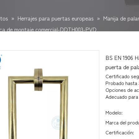
tos
»
Herrajes para puertas europeas
»
Manija de pal
anca de montaje comercial-DDTH003-PVD
BS EN 1906 H
puerta de pa
Certificado se
Probado hasta 3
Opciones de a
Adecuado para 
Modelo:
Marca del prod
Certificación: