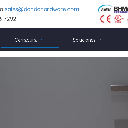
 a
sales@danddhardware.com
3 7292
Cerradura
Soluciones