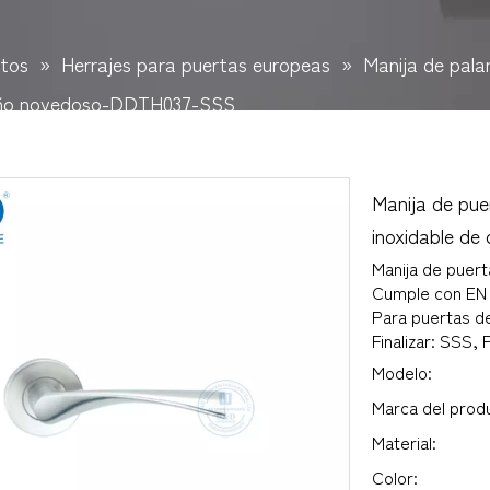
tos
»
Herrajes para puertas europeas
»
Manija de pal
iseño novedoso-DDTH037-SSS
Manija de pue
inoxidable d
Manija de puert
Cumple con EN 
Para puertas d
Finalizar: SSS
Modelo:
Marca del prod
Material:
Color: