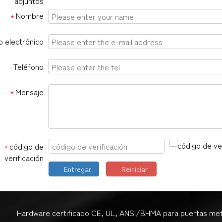
adjuntos
Nombre
*
 electrónico
Teléfono
Mensaje
*
código de
*
verificación
Entregar
Reiniciar
Hardware certificado CE, UL, ANSI/BHMA para puertas met