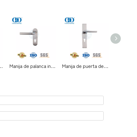
palanca de puerta de madera para sala de estar con placa rectangular -DDTP009
Manija de palanca interior de acero inoxidable de alta calidad con placa para puertas de metal-DDTP008
Manija de puerta de lujo ligera Cerradura de panel Manija de puerta de entrada de casa-DDTP007