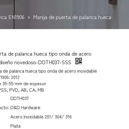
anca EN1906
»
Manija de puerta de palanca hueca
rta de palanca hueca tipo onda de acero
e diseño novedoso-DDTH037-SSS
a de palanca hueca tipo onda de acero inoxidable
1906: 2012
e 35-55 mm de espesor
, PSS, PVD, AB, CA, MB
DDTH037
ucto:
D&D Hardware
Acero Inoxidable 201/ 304/ 316
Plata