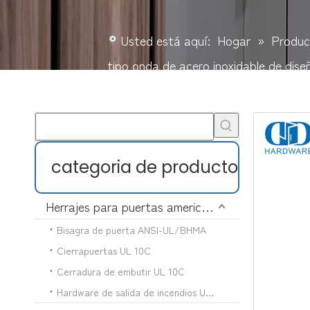
Usted está aquí:
Hogar
»
Produc
tipo onda de acero inoxidable de d
categoria de producto
Herrajes para puertas americanas
Bisagra de puerta ANSI-UL/BHMA
Cierrapuertas UL 10C
Cerradura de embutir UL 10C
Hardware de salida de incendios UL 10C