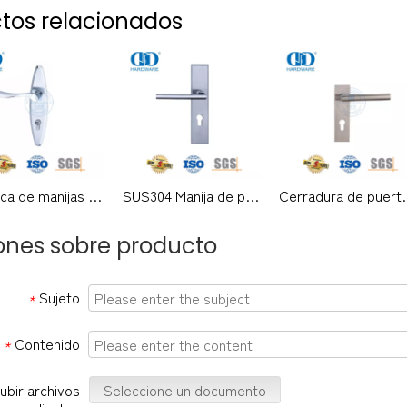
tos relacionados
Palanca de manijas sólidas para puerta exterior moderna y de alta calidad clásica SUS304 con placa posterior-DDLP002
SUS304 Manija de palanca moderna de alta calidad con placa para puerta de oficina-DDLP001
Cerradura de puerta dividida silenciosa, manija de 
iones sobre producto
Sujeto
*
Contenido
*
ubir archivos
Seleccione un documento