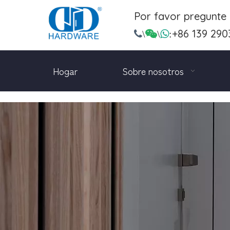
Por favor pregunte
+86 139 290

\

\

:
Hogar
Sobre nosotros