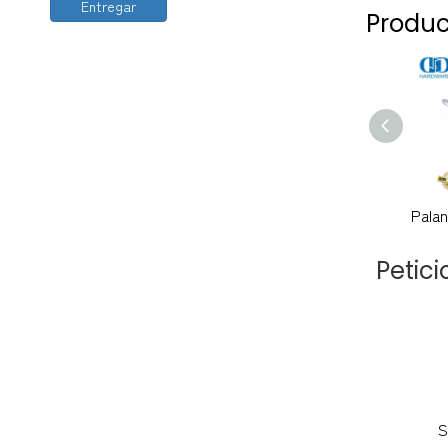
Entregar
Produc
Petic
S