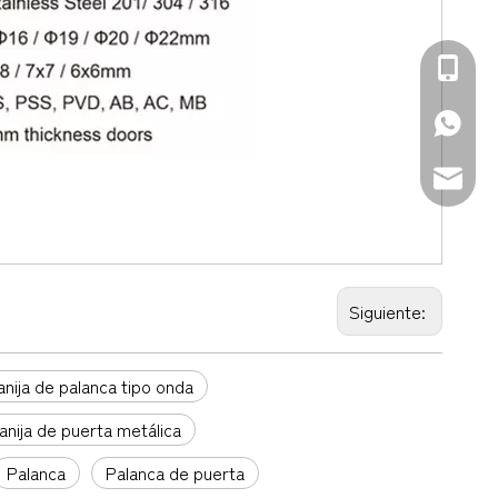
+86-139
+86-139
sales@d
Siguiente:
nija de palanca tipo onda
anija de puerta metálica
Palanca
Palanca de puerta