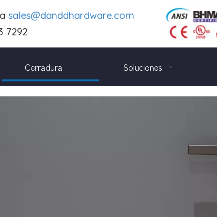
 a
sales@danddhardware.com
3 7292
Cerradura
Soluciones