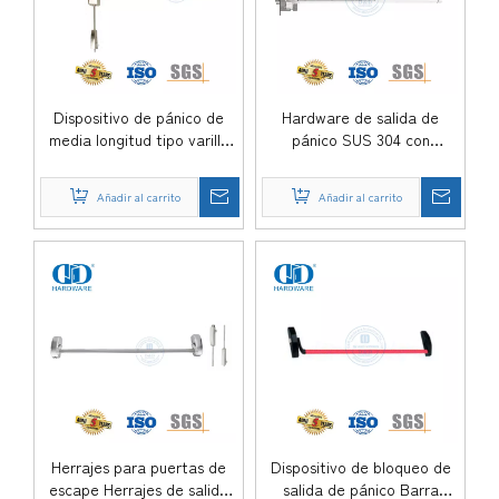
Dispositivo de pánico de
Hardware de salida de
media longitud tipo varilla
pánico SUS 304 con
vertical para puerta
cerradura de embutir
comercial-DDPD002-SSS
estándar estadounidense-
Añadir al carrito
Añadir al carrito
DDPD039-SSS
Herrajes para puertas de
Dispositivo de bloqueo de
escape Herrajes de salida
salida de pánico Barra