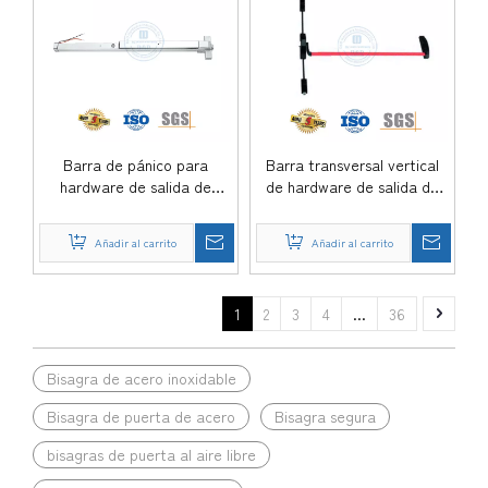
Barra de pánico para
Barra transversal vertical
hardware de salida de
de hardware de salida de
emergencia para edificios
pánico de acero para salida
residenciales SUS 304-
de emergencia-DDPD036
Añadir al carrito
Añadir al carrito
DDPD031-SSS
1
2
3
4
...
36
Bisagra de acero inoxidable
Bisagra de puerta de acero
Bisagra segura
bisagras de puerta al aire libre