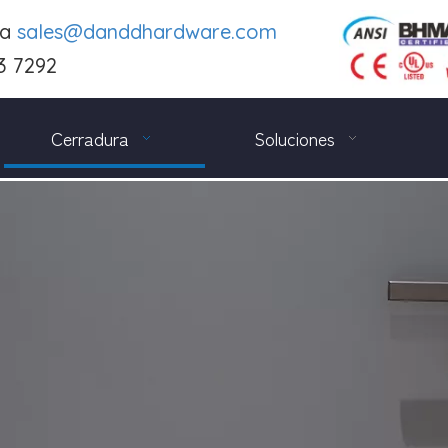
 a
sales@danddhardware.com
3 7292
Cerradura
Soluciones