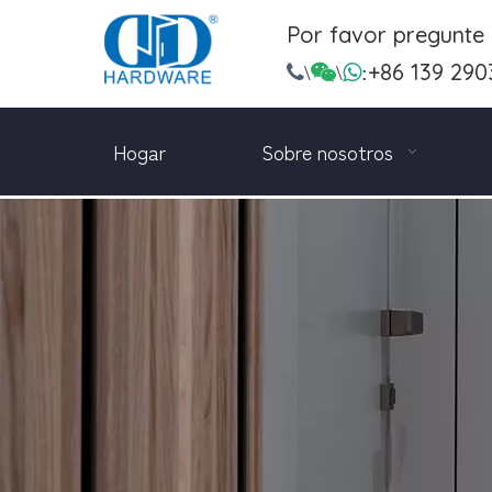
Por favor pregunte
+86 139 290

\

\

:
Hogar
Sobre nosotros