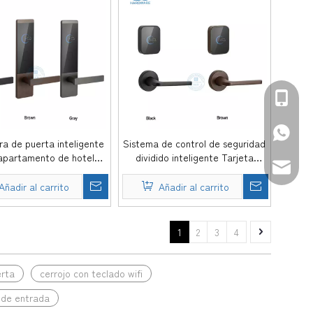
+86-139
+86-139
ra de puerta inteligente
Sistema de control de seguridad
apartamento de hotel
dividido inteligente Tarjeta
sales@d
a digital electrónica con
electrónica digital Cerradura con
de tarjeta electrónica
llave de hotel -DDHL002
Añadir al carrito
Añadir al carrito
digital -DDHL001
1
2
3
4
erta
cerrojo con teclado wifi
s de entrada