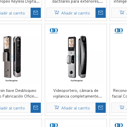
uropeo Keyless Digital
dactilares para exteriores,
intelig
i Wifi Wifer Door Lock-
cámara de reconocimiento facial
de alt
DDEL019
con huella dactilar, cerradura de
WiF
adir al carrito
Añadir al carrito
puerta-DDEL021
desbloq
para pu
sin llave Desbloqueo
Videoportero, cámara de
Reconoc
o Fabricación Oficina
vigilancia completamente
facial C
inteligente Tarjeta IC
automática, cerraduras de
acceso d
dentificación de vidrio
huellas dactilares con
Puert
adir al carrito
Añadir al carrito
conocimiento facial 3D
contraseña inteligente visible-
in
de puerta inteligente-
DDEL027
DDEL026