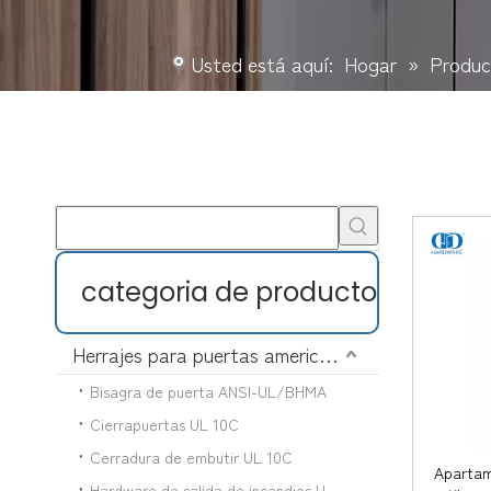
Usted está aquí:
Hogar
»
Produc
categoria de producto
Herrajes para puertas americanas
Bisagra de puerta ANSI-UL/BHMA
Cierrapuertas UL 10C
Cerradura de embutir UL 10C
Apartam
Hardware de salida de incendios UL 10C