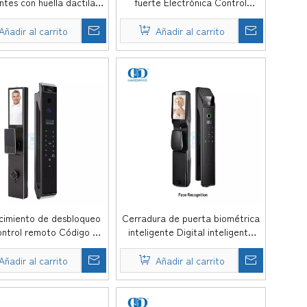
entes con huella dactilar
fuerte Electrónica Control
o rendimiento, Control
remoto de huellas dactilares
i Digital eléctrico,
Cerradura de puerta inteligente
Añadir al carrito
Añadir al carrito
ueo eléctrico sin llave,
con cámara y Audio-DDEL023
erta de madera-DDEL022
imiento de desbloqueo
Cerradura de puerta biométrica
ontrol remoto Código de
inteligente Digital inteligente
igital Vaildation Timbre
electrónica impermeable para
a de metal Cerradura
exteriores Tuya WiFi
Añadir al carrito
Añadir al carrito
teligente -DDEL028
completamente automática-
DDEL025