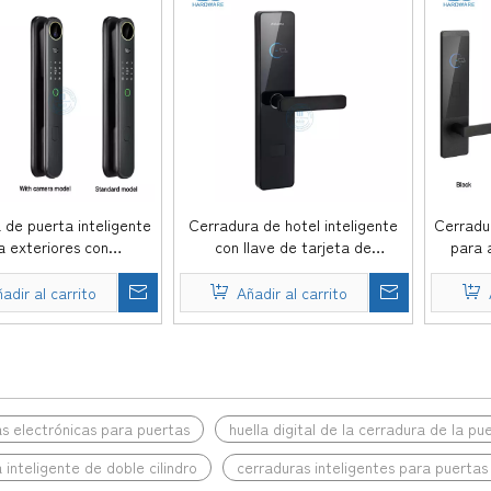
 de puerta inteligente
Cerradura de hotel inteligente
Cerradu
a exteriores con
con llave de tarjeta de
para 
miento facial, huella
materiales de acero de alta
Cerradur
, videollamada remota
calidad con software gratuito-
llave 
adir al carrito
Añadir al carrito
cámara, DDEL024
DDHL003
»
s electrónicas para puertas
huella digital de la cerradura de la pu
 inteligente de doble cilindro
cerraduras inteligentes para puerta