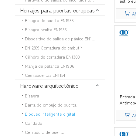
estilo e
Hotel Wif
Herrajes para puertas europeas
Añ
Bisagra de puerta EN1935
Bisagra oculta EN1935
Dispositivo de salida de pánico EN1125
EN12209 Cerradura de embutir
Cilindro de cerradura EN1303
Manija de palanca EN1906
Cierrapuertas EN1154
Hardware arquitectónico
Bisagra
Entrada 
Antirrob
Barra de empuje de puerta
Cerradura 
Bloqueo inteligente digital
Escaneo I
Añ
digital Re
Candado
Cerradura 
Cerradura de puerta