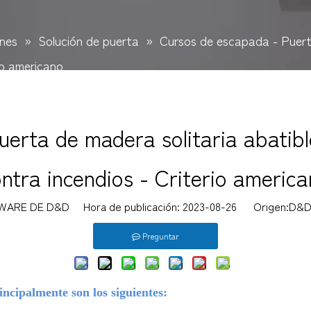
ones
»
Solución de puerta
»
Cursos de escapada - Puerta
rio americano
erta de madera solitaria abatible
ntra incendios - Criterio americ
WARE DE D&D Hora de publicación: 2023-08-26 Origen:
D&D
Preguntar
incipalmente son los siguientes: