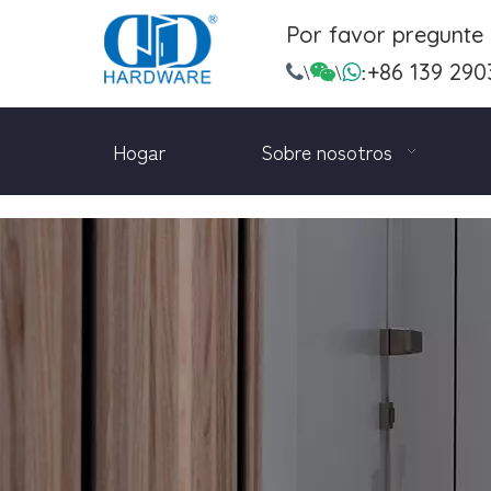
Por favor pregunte
+86 139 290

\

\

:
Hogar
Sobre nosotros