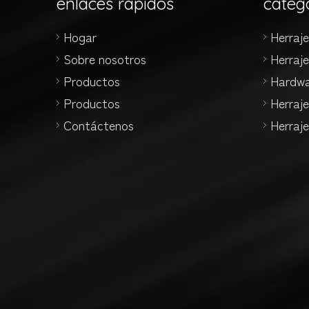
enlaces rápidos
categ
Hogar
Herraj
Sobre nosotros
Herraj
Productos
Hardwa
Productos
Herraje
Contáctenos
Herraje