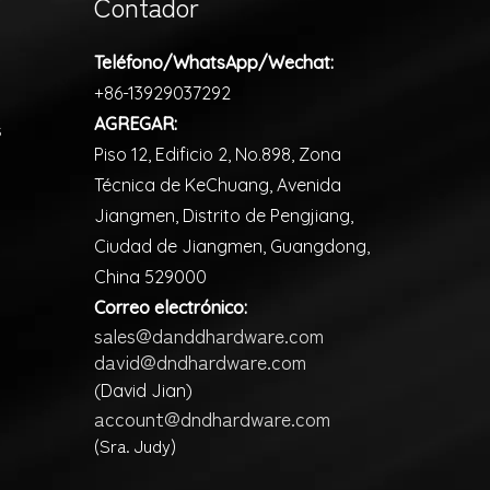
Contador
Teléfono/WhatsApp/Wechat:
+86-13929037292
AGREGAR:
s
Piso 12, Edificio 2, No.898, Zona
Técnica de KeChuang, Avenida
Jiangmen, Distrito de Pengjiang,
Ciudad de Jiangmen, Guangdong,
China 529000
Correo electrónico:
sales@danddhardware.com
david@dndhardware.com
(David Jian)
account@dndhardware.com
(Sra. Judy)