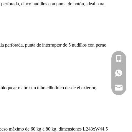
perforada, cinco nudillos con punta de botón, ideal para
a perforada, punta de interruptor de 5 nudillos con perno
+86-139
+86-139
sales@d
oquear o abrir un tubo cilíndrico desde el exterior,
n peso máximo de 60 kg a 80 kg, dimensiones L248xW44.5