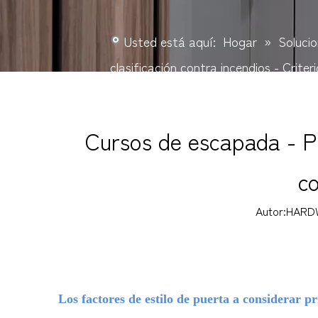
Usted está aquí:
Hogar
»
Soluci
clasificación contra incendios - Crite
Cursos de escapada - Pu
co
Autor:HARD
Los factores de estilo de puerta a considerar pr