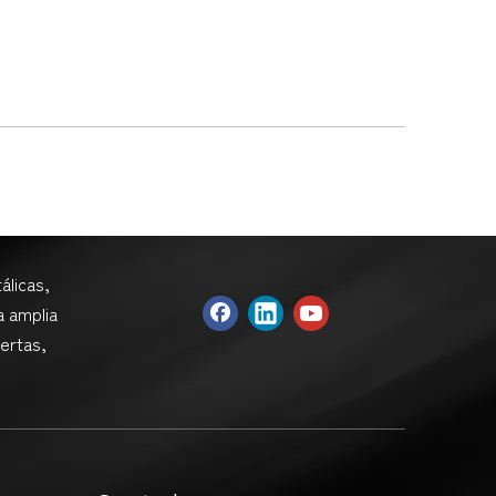
álicas,
a amplia
ertas,